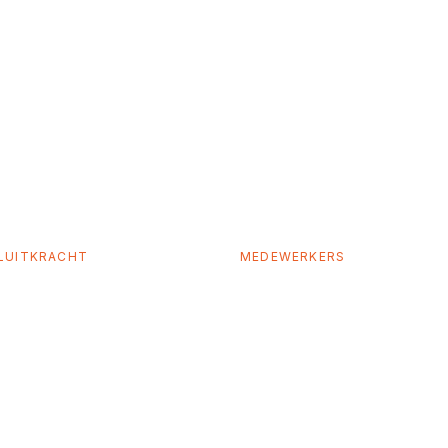
 op
0–3200
>120
LUITKRACHT
MEDEWERKERS