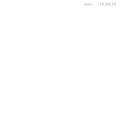
Jobs
·
NL
|
FR
|
EN
|
DE
ver ons
Contact