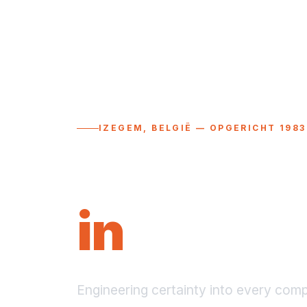
IZEGEM, BELGIË — OPGERICHT 1983
Precisio
in
Plastic
Engineering certainty into every com