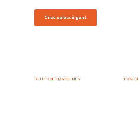
Onze oplossingen
Neem contact
56
3
SPUITGIETMACHINES
TON S